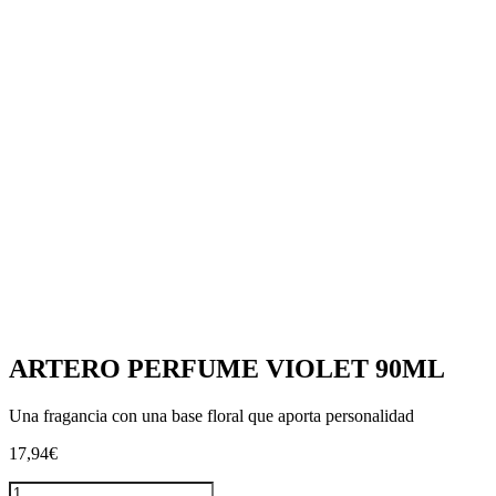
ARTERO NATURE
de
COLLECTION CARDA DE
producto
MANTEQUILLA «S»
(SUPERSOFT)
8,39
€
Añadir al carrito
ARTERO BAYETA SAMBA
8,34
€
Añadir al carrito
ARTERO PERFUME VIOLET 90ML
Una fragancia con una base floral que aporta personalidad
17,94
€
ARTERO